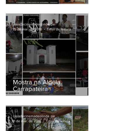
casadecinemadeolinda .pe
15 de mar. de 2018
1 min de leitura
Mostra na Aldeia
Carrapateira
casadecinemadeolinda .pe
11 de mar. de 2018
1 min de leitura