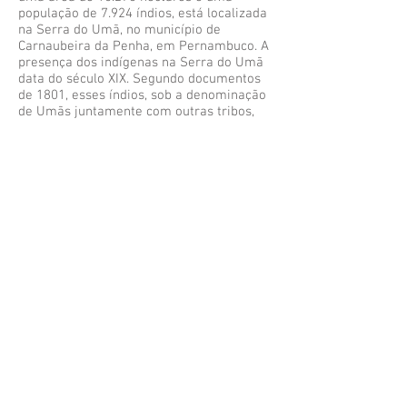
população de 7.924 índios, está localizada
na Serra do Umã, no município de
Carnaubeira da Penha, em Pernambuco. A
presença dos indígenas na Serra do Umã
data do século XIX. Segundo documentos
de 1801, esses índios, sob a denominação
de Umãs juntamente com outras tribos,
foram aldeados no local onde
permaneceram até 1819, quando a aldeia
foi abandonada após vários conflitos.Em
1825, houve a dispersão de diversos
grupos indígenas pelo sertão de
Pernambuco, tendo os Umã se dirigido
para região da Serra Negra. Os Atikum não
conservam mais a língua nativa, salvo
raras palavras ainda mencionadas nos
cantos do Toré.
PANKARÁ
Pankará é um povo indígena que vive nas
serras do Arapuá e da Cacaria, município
pernambucano de
Carnaubeira da Penha
.
São cerca de 2500 pessoas. Assim como
os demais povos indígenas na região, à