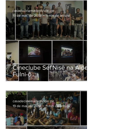
casadecinemadeolinda .pe
19 de mar. de 2018
1 min de leitura
Cineclube Sef'Nisê na Aldeia
Fulni-ô
casadecinemadeolinda .pe
19 de mar. de 2018
1 min de leitura