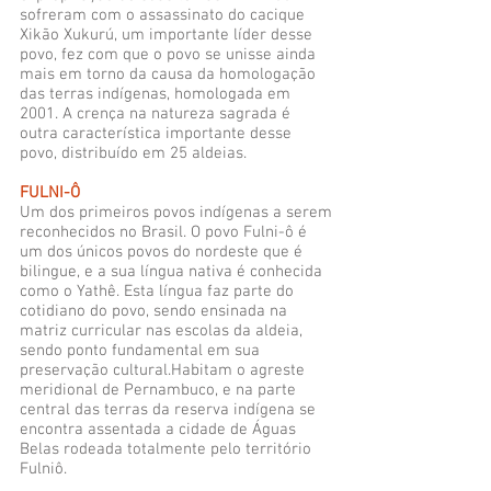
sofreram com o assassinato do cacique
Xikão Xukurú, um importante líder desse
povo, fez com que o povo se unisse ainda
mais em torno da causa da homologação
das terras indígenas, homologada em
2001. A crença na natureza sagrada é
outra característica importante desse
povo, distribuído em 25 aldeias.
FULNI-Ô
Um dos primeiros povos indígenas a serem
reconhecidos no Brasil. O povo Fulni-ô é
um dos únicos povos do nordeste que é
bilingue, e a sua língua nativa é conhecida
como o Yathê. Esta língua faz parte do
cotidiano do povo, sendo ensinada na
matriz curricular nas escolas da aldeia,
sendo ponto fundamental em sua
preservação cultural.Habitam o agreste
meridional de Pernambuco, e na parte
central das terras da reserva indígena se
encontra assentada a cidade de Águas
Belas rodeada totalmente pelo território
Fulniô.