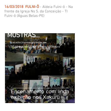
16/03/2018 FULNI-Ô
- Aldeia Fulni-ô - Na
frente da Igreja Ns S. da Conceição - TI
Fulni-ô (Águas Belas-PE)
MOSTRAS
casadecinemadeolinda .pe
31 de mar. de 2018
1 min de leitura
Encerramento com linda
exibição nos Xukuru