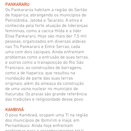
PANKARARU
Os Pankararús habitam a região do Sertão
de Itaparica, abrangendo os municípios de
Petrolândia, Jatobá e Tacaratú. A etnia é
conhecida pela forte atuação de lideranças
femininas, como a cacica Hilda e a líder
Elisa Pankararú. Hoje são mais der 7,5 mil
pessoas, organizados em diversas aldeias
nas TIs Pankararú e Entre Serras, cada
uma com dois caciques. Ainda enfrentam
problemas como a entrusão de suas terras,
e outros como a transposição do Rio São
Francisco, as construções de barragens,
como a de Itaparica, que resultou na
inundação de parte das suas terras
originais, além da ameaça da construção
de uma usina nuclear no município de
Itacuruba. Os praias são grande referência
das tradições e religiosidade desse povo.
KAMBIWÁ
O povo Kambiwá, ocupam uma TI na região
dos municípios de Ibimirim e Inajá, em
Pernambuco. Ainda hoje enfrentam