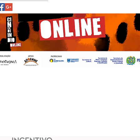
te criado com
Wix.com