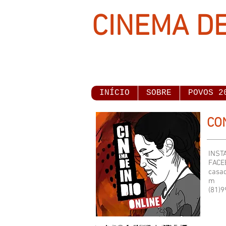
CINEMA DE
INÍCIO
SOBRE
POVOS 2
CO
INST
FACE
casa
m
(81)