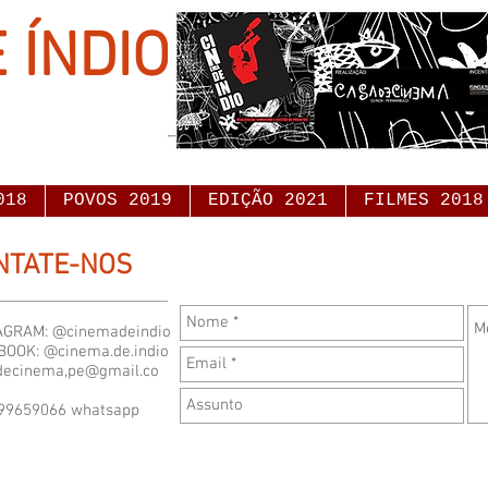
 ÍNDIO
018
POVOS 2019
EDIÇÃO 2021
FILMES 2018
NTATE-NOS
AGRAM: @cinemadeindio
BOOK: @cinema.de.indio
decinema,
pe@gmail.co
999659066 whatsapp