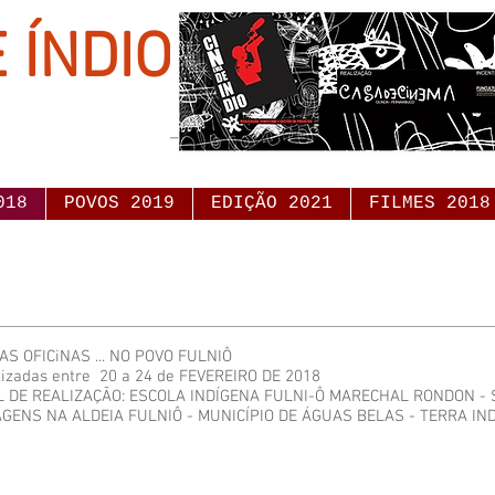
 ÍNDIO
018
POVOS 2019
EDIÇÃO 2021
FILMES 2018
S OFICiNAS ... NO POVO FULNIÔ
lizadas entre ​ 20 a 24 de FEVEREIRO DE 2018
L DE REALIZAÇÃO: ESCOLA INDÍGENA FULNI-Ô MARECHAL RONDON - 
GENS NA ALDEIA FULNIÔ - MUNICÍPIO DE ÁGUAS BELAS - TERRA IN